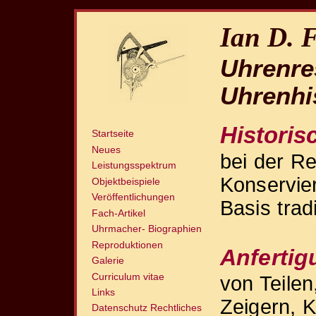
Ian D. 
Uhrenre
Uhrenhi
Historis
Startseite
Neues
bei der Re
Leistungsspektrum
Konservie
Objektbeispiele
Veröffentlichungen
Basis trad
Fach-Artikel
Uhrmacher- Biographien
Reproduktionen
Anferti
Galerie
Curriculum vitae
von Teilen
Links
Zeigern, 
Datenschutz Rechtliches