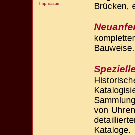
Impressum
Brücken, e
Neuanfe
kompletter
Bauweise.
Speziell
Historisc
Katalogis
Sammlungs
von Uhren-
detaillier
Kataloge.